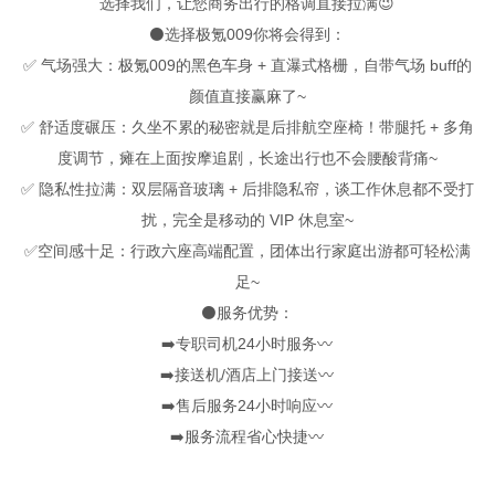
选择我们，让您商务出行的格调直接拉满😉
⚫选择极氪009你将会得到：
✅ 气场强大：极氪009的黑色车身 + 直瀑式格栅，自带气场 buff的
颜值直接赢麻了~
✅ 舒适度碾压：久坐不累的秘密就是后排航空座椅！带腿托 + 多角
度调节，瘫在上面按摩追剧，长途出行也不会腰酸背痛~
✅ 隐私性拉满：双层隔音玻璃 + 后排隐私帘，谈工作休息都不受打
扰，完全是移动的 VIP 休息室~
✅空间感十足：行政六座高端配置，团体出行家庭出游都可轻松满
足~
⚫服务优势：
➡️专职司机24小时服务〰️
➡️接送机/酒店上门接送〰️
➡️售后服务24小时响应〰️
➡️服务流程省心快捷〰️