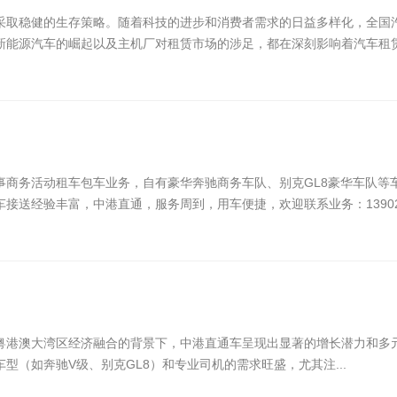
采取稳健的生存策略。随着科技的进步和消费者需求的日益多样化，全国
新能源汽车的崛起以及主机厂对租赁市场的涉足，都在深刻影响着汽车租赁行
事商务活动租车包车业务，自有豪华奔驰商务车队、别克GL8豪华车队等
送经验丰富，中港直通，服务周到，用车便捷，欢迎联系业务：13902299
粤港澳大湾区经济融合的背景下，中港直通车呈现出显著的增长潜力和多元化
型（如奔驰V级、别克GL8）和专业司机的需求旺盛，尤其注...