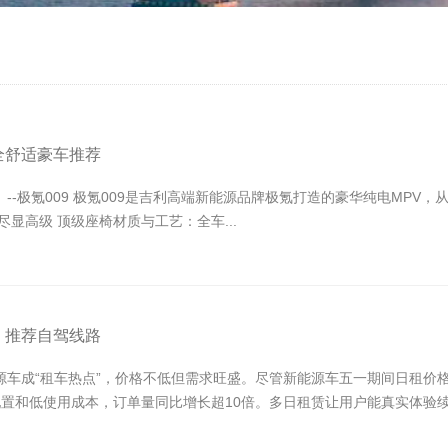
全舒适豪车推荐
--极氪009 极氪009‌是吉利高端新能源品牌极氪打造的豪华纯电MP
高级 ‌顶级座椅材质与工艺‌：全车...
，推荐自驾线路
成“租车热点”，价格不低但需求旺盛。尽管新能源车五一期间日租价格高达‌6
智能配置和低使用成本，订单量同比增长超‌10倍‌。多日租赁让用户能真实体验续