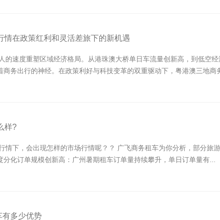
车行情在政策红利和灵活差旅下的新机遇
惊人的速度重塑区域经济格局。从港珠澳大桥单日车流量创新高，到低空经
着商务出行的神经。在政策利好与科技变革的双重驱动下，粤港澳三地商务包
么样?
下滑行情下，会出现怎样的市场行情呢？？ 广飞商务租车为你分析，部分旅
分化‌订单规模创新高‌：广州暑期租车订单量持续攀升，单日订单量有...
车有多少优势