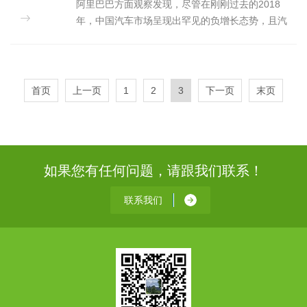
长。本文就汽车市场下滑的深层次原因做出解读，
阿里巴巴方面观察发现，尽管在刚刚过去的2018
同时对发展过程中出现的结构性亮点深入剖析，...
年，中国汽车市场呈现出罕见的负增长态势，且汽
车产销规模已达到较高基数，但从长期来看，这一
市场仍有较大发展空间。“未来行业低增速将呈常态
化，市场竞争也将越发激烈，优质龙头效应显现，
行业洗牌或加速到来。”这家科技企业在报告中总结
首页
上一页
1
2
3
下一页
末页
道。后者认为，汽车配置的提高...
如果您有任何问题，请跟我们联系！
联系我们